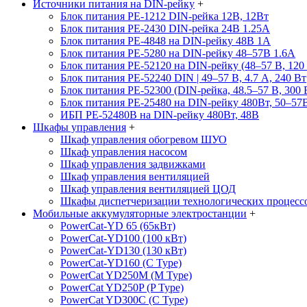
Источники питания на DIN-рейку
+
Блок питания PE-1212 DIN-рейка 12В, 12Вт
Блок питания PE-2430 DIN-рейка 24В 1.25А
Блок питания PE-4848 на DIN-рейку 48В 1А
Блок питания PE-5280 на DIN-рейку 48–57В 1.6А
Блок питания PE-52120 на DIN-рейку (48–57 В, 120
Блок питания PE-52240 DIN | 49–57 В, 4.7 А, 240 Вт
Блок питания PE-52300 (DIN-рейка, 48.5–57 В, 300 
Блок питания PE-25480 на DIN-рейку 480Вт, 50–57
ИБП PE-52480B на DIN-рейку 480Вт, 48В
Шкафы управления
+
Шкаф управления обогревом ШУО
Шкаф управления насосом
Шкаф управления задвижками
Шкаф управления вентиляцией
Шкаф управления вентиляцией ЦОД
Шкафы диспетчеризации технологических процесс
Мобильные аккумуляторные электростанции
+
PowerCat-YD 65 (65кВт)
PowerCat-YD100 (100 кВт)
PowerCat-YD130 (130 кВт)
PowerCat-YD160 (C Type)
PowerCat YD250M (M Type)
PowerCat YD250P (P Type)
PowerCat YD300C (C Type)