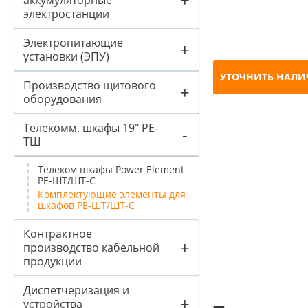
аккумуляторные
электростанции
Электропитающие
+
установки (ЭПУ)
УТОЧНИТЬ НАЛИ
Производство щитового
+
оборудования
Телекомм. шкафы 19" PE-
-
ТШ
Телеком шкафы Power Element
PE-ШТ/ШТ-С
Комплектующие элементы для
шкафов РЕ-ШТ/ШТ-С
Контрактное
+
производство кабельной
продукции
Диспетчеризация и
+
устройства