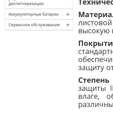
Техниче
диспетчерезиции
Материа
+
Аккумуляторные батареи
листово
+
Сервисное обслуживание
высокую 
Покрыти
стандарт
обеспечи
защиту о
Степень
защиты I
влаге, 
различны