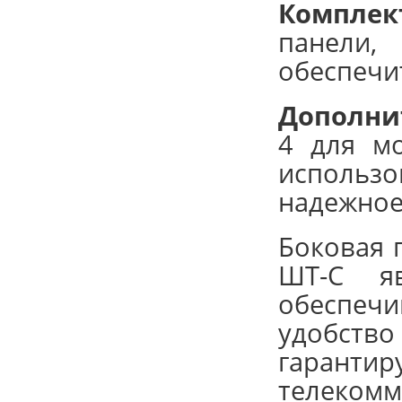
Комплек
панели,
обеспечи
Дополни
4 для м
использ
надежное
Боковая 
ШТ-С яв
обеспеч
удобство
гаранти
телекомм