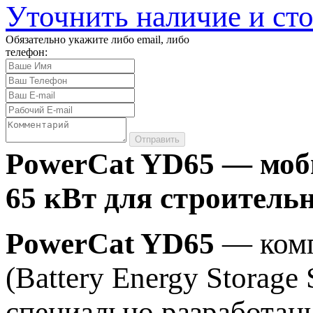
Уточнить наличие и ст
Обязательно укажите либо email, либо
телефон:
Отправить
PowerCat YD65 — моби
65 кВт для строител
PowerCat YD65
— комп
(Battery Energy Storag
специально разработан