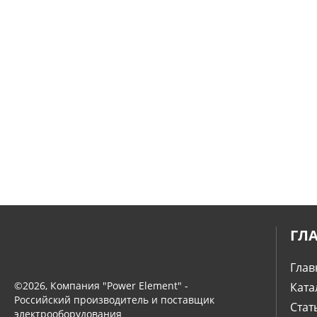
ГЛ
Глав
©2026, Компания "Power Element" -
Ката
Российский производитель и поставщик
Стат
электрооборудования