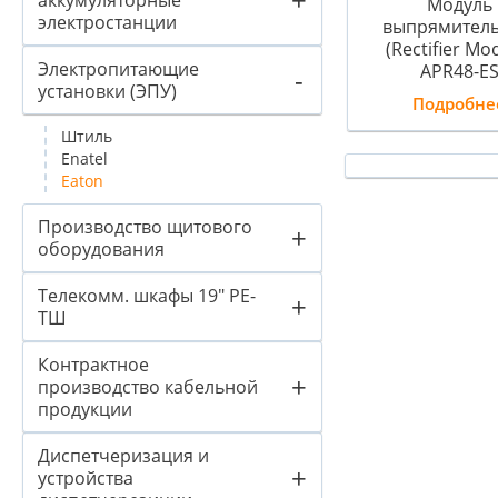
аккумуляторные
Модуль
электростанции
выпрямител
(Rectifier Mo
Электропитающие
APR48-E
-
установки (ЭПУ)
Подробне
Штиль
Enatel
Eaton
Производство щитового
+
оборудования
Телекомм. шкафы 19" PE-
+
ТШ
Контрактное
+
производство кабельной
продукции
Диспетчеризация и
+
устройства