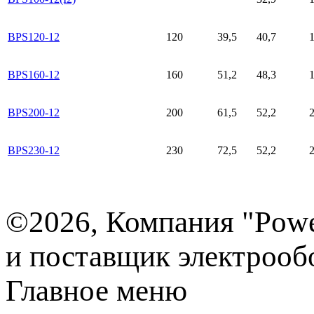
BPS120-12
120
39,5
40,7
1
BPS160-12
160
51,2
48,3
1
BPS200-12
200
61,5
52,2
2
BPS230-12
230
72,5
52,2
©2026, Компания "Powe
и поставщик электрооб
Главное меню