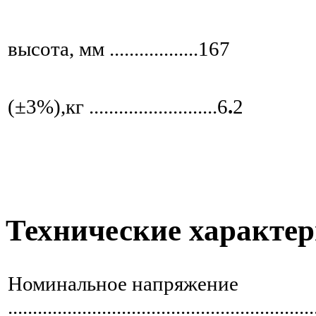
Пол
высота, мм ..................167
В
(±3%),кг ..........................6
.
2
Технические характе
Номинальное напряжение
............................................................