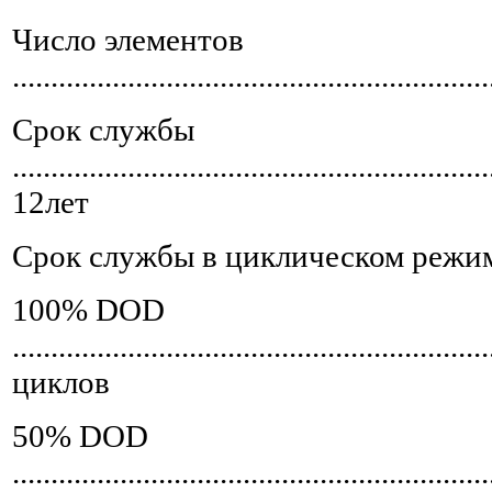
Число элементов
.............................................................
Срок службы
..............................................................
12лет
Срок службы в циклическом режи
100% DOD
...........................................................
циклов
50% DOD
............................................................