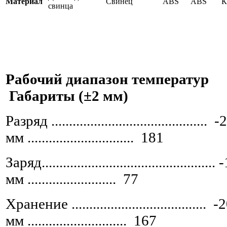
Материал
Свинец
ABS
ABS
К
свинца
Рабочий диапазон температур
Габариты (±2 мм)
Разряд ................................
мм .............................. 181
Заряд..................................
мм ......................... 77
Хранение ...................................... -
мм ............................ 167