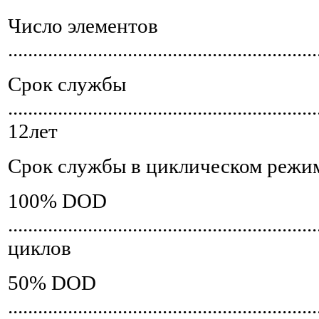
Число элементов
.............................................................
Срок службы
..............................................................
12лет
Срок службы в циклическом режи
100% DOD
...........................................................
циклов
50% DOD
............................................................