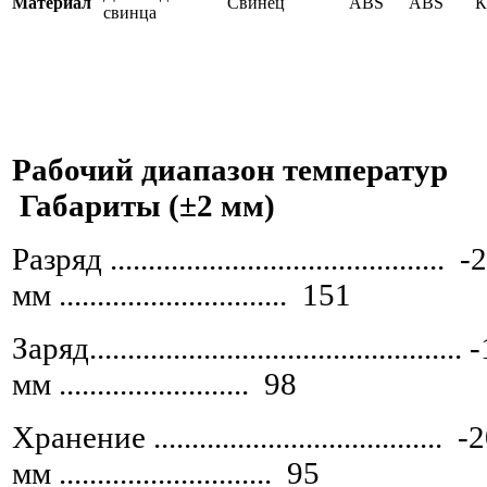
Материал
Свинец
ABS
ABS
К
свинца
Рабочий диапазон температур
Габариты (±2 мм)
Разряд ................................
мм .............................. 151
Заряд..................................
мм ......................... 98
Хранение ...................................... -
мм ............................ 95