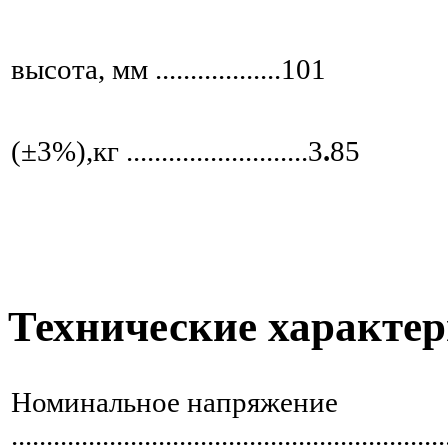
Пол
высота, мм ..................101
В
(±3%),кг ..........................3
.
85
Технические характе
Номинальное напряжение
............................................................