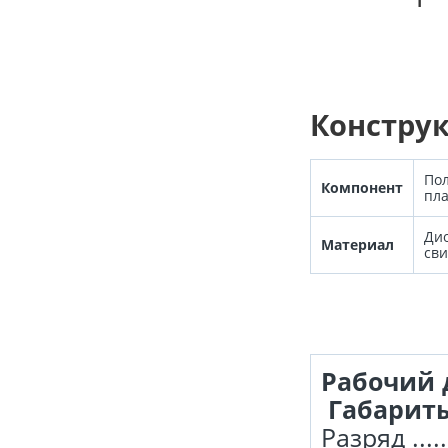
Констру
Пол
Компонент
пл
Ди
Материал
св
Рабочий
Габариты
Разряд ....