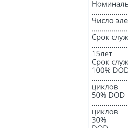
Номиналь
.................
Число эл
.................
Срок слу
..................
15лет
Срок слу
100% DO
.................
циклов
50% DOD
.................
циклов
30%