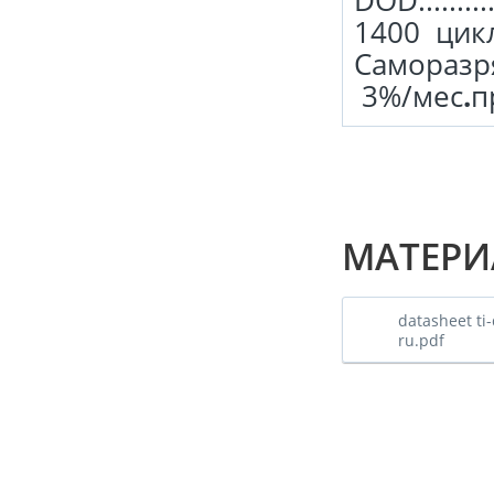
DOD..............
1400 цик
Саморазряд .....
3%/мес
.
п
МАТЕРИ
datasheet ti-
ru.pdf