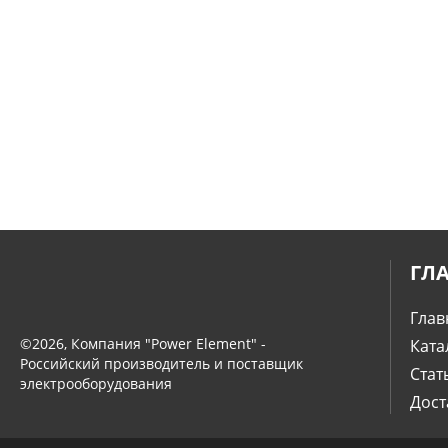
ГЛ
Глав
©2026, Компания "Power Element" -
Ката
Российский производитель и поставщик
Стат
электрооборудования
Дост