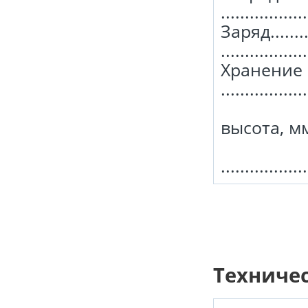
................
Заряд......
...............
Хранение .....
................
высота, мм ..
В
................
Техниче