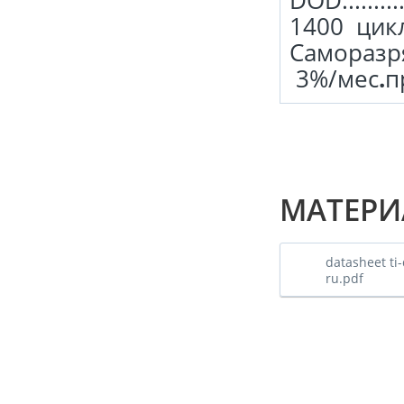
DOD..............
1400 цик
Саморазряд .....
3%/мес
.
п
МАТЕРИ
datasheet ti-
ru.pdf