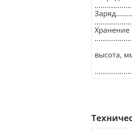
................
Заряд......
................
Хранение .....
................
высота, мм ..
В
.................
Техниче