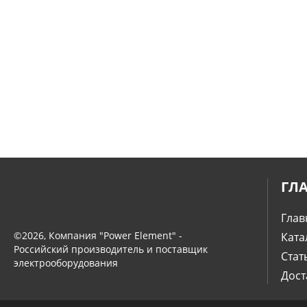
ГЛ
Глав
©2026, Компания "Power Element" -
Ката
Российский производитель и поставщик
Стат
электрооборудования
Дост