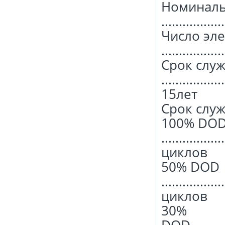
Номиналь
.................
Число эл
.................
Срок слу
..................
15лет
Срок слу
100% DO
.................
циклов
50% DOD
.................
циклов
30%