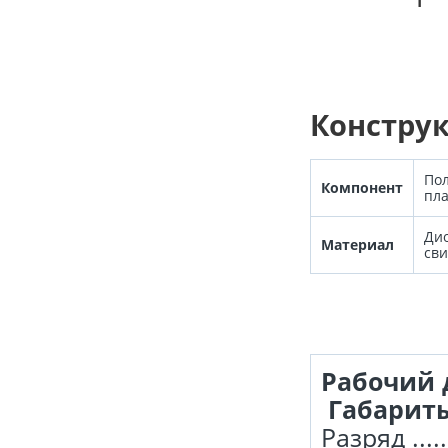
Констру
Пол
Компонент
пл
Ди
Материал
св
Рабочий
Габариты
Разряд ....