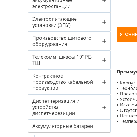
аккумуляторные
электростанции
Электропитающие
+
установки (ЭПУ)
УТОЧН
Производство щитового
+
оборудования
Телекомм. шкафы 19" PE-
+
ТШ
Преиму
Контрактное
+
производство кабельной
• Корпус
продукции
• Техно
• Продо
• Устойч
Диспетчеризация и
• Исключ
+
устройства
• Отсутс
диспетчерезиции
• Нет не
• Темпер
-
Аккумуляторные батареи