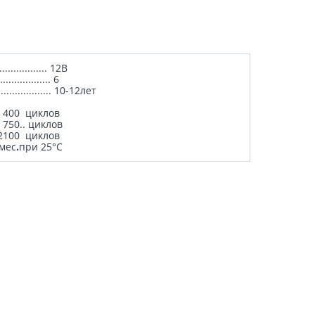
................ 12В
................. 6
...................... 10-12лет
........ 400 циклов
....... 750.. циклов
....... 2100 циклов
%/мес
.
при 25°С