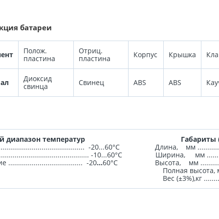
кция батареи
Полож.
Отриц.
ент
Корпус
Крышка
Кла
пластина
пластина
Диоксид
ал
Свинец
ABS
ABS
Кау
свинца
й диапазон температур
Габариты 
.......................................... -20...60°C Длина, мм ...............
............................................. -10...60°C Ширина, мм ..........
.................................... -20
...
60°C Высота, мм .................
ная высота, мм .............
 (±3%),кг .....................