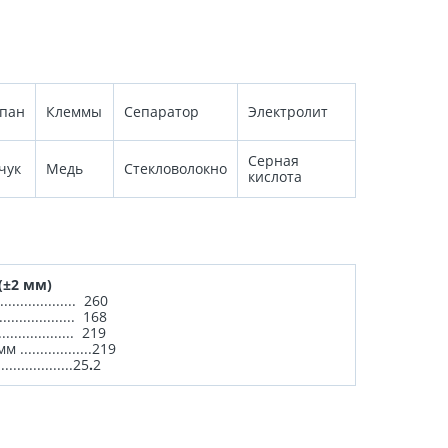
пан
Клеммы
Сепаратор
Электролит
Серная
чук
Медь
Стекловолокно
кислота
(±2 мм)
............... 260
............... 168
........... 219
.....219
.....25
.
2