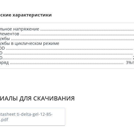
ские характеристики
 напряжение ...............................................................................
тов ................................................................................................
...................................................................................................
лужбы в циклическом режиме
................................................................................................
..................................................................................................
.................................................................................................
............................................................................................... 3
ИАЛЫ ДЛЯ СКАЧИВАНИЯ
tasheet ti-delta-gel-12-85-
.pdf