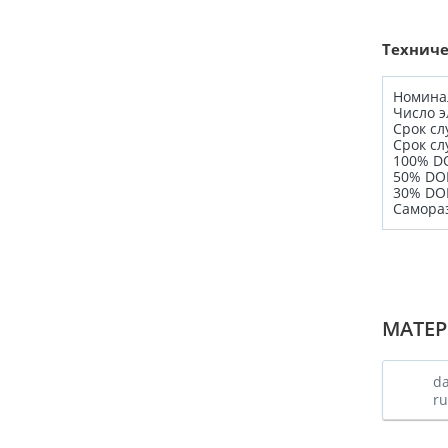
Техниче
Номинальное
Число элемен
Срок службы 
Срок с
100% DOD ..
50% DOD ...
30% DOD....
Саморазряд 
МАТЕР
da
ru