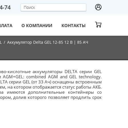
14-74
ПЛАТА
О КОМПАНИИ
КОНТАКТЫ
L
/
Аккумулятор Delta GEL 12-85 12 B | 85 АЧ
во-кислотные аккумуляторы DELTA серии GEL
и AGM+GEL: combined AGM and GEL technology.
LTA серии GEL (от 33 Ач) оснащены встроенным
м, на котором отображается статус работы АКБ.
ра имеются дополнительные контейнеры со
ром, долив которого позволяет продлить срок