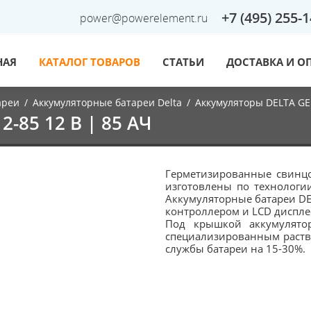
+7 (495) 255-
power@powerelement.ru
НАЯ
КАТАЛОГ ТОВАРОВ
СТАТЬИ
ДОСТАВКА И О
ареи
/
Аккумуляторные батареи Delta
/
Аккумуляторы DELTA GE
-85 12 B | 85 АЧ
Герметизированные свинцо
изготовлены по технологи
Аккумуляторные батареи DE
контроллером и LСD дисплее
Под крышкой аккумулято
специализированным раство
службы батареи на 15-30%.