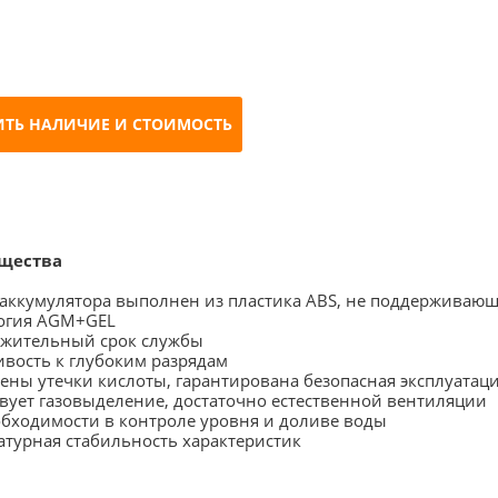
ИТЬ НАЛИЧИЕ И СТОИМОСТЬ
щества
 аккумулятора выполнен из пластика ABS, не поддерживающ
логия AGM+GEL
лжительный срок службы
ивость к глубоким разрядам
ены утечки кислоты, гарантирована безопасная эксплуатац
твует газовыделение, достаточно естественной вентиляции
обходимости в контроле уровня и доливе воды
атурная стабильность характеристик