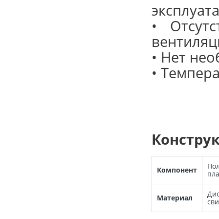
эксплуат
• Отсутс
вентиляц
• Нет не
• Темпер
Констру
Пол
Компонент
пл
Ди
Материал
св