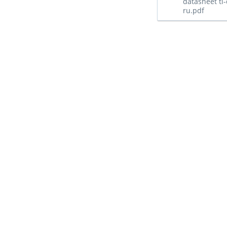
datasheet ti-
ru.pdf