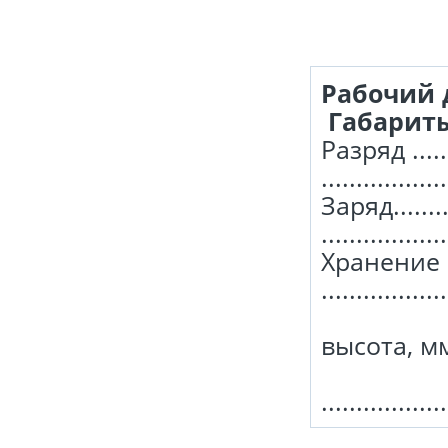
Рабочий
Габариты
Разряд ....
................
Заряд......
...............
Хранение .....
................
высота, мм ..
В
................