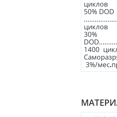
циклов
50% DOD
.................
циклов
30%
DOD..............
1400 цик
Саморазряд .....
3%/мес
.
п
МАТЕРИ