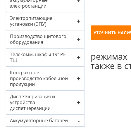
аккумуляторные
электростанции
Электропитающие
+
установки (ЭПУ)
УТОЧНИТЬ НАЛИ
Производство щитового
+
оборудования
режимах 
Телекомм. шкафы 19" PE-
+
ТШ
также в 
Контрактное
+
производство кабельной
продукции
Диспетчеризация и
+
устройства
диспетчерезиции
-
Аккумуляторные батареи