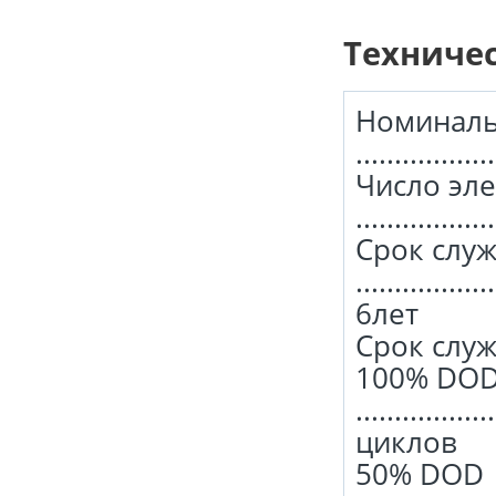
Техниче
Номиналь
.................
Число эл
.................
Срок слу
..................
6лет
Срок слу
100% DO
.................
циклов
50% DOD