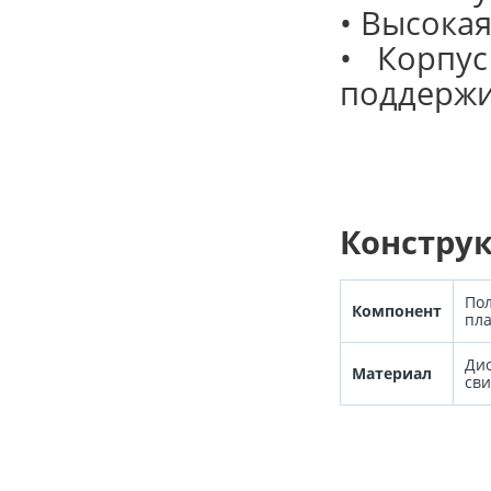
• Высока
• Корпу
поддержи
Констру
Пол
Компонент
пл
Ди
Материал
св