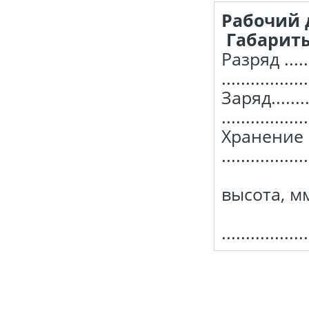
Рабочий
Габариты
Разряд ....
................
Заряд......
................
Хранение .....
................
высота, мм ..
В
.................