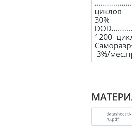
.................
циклов
30%
DOD..............
1200 цик
Саморазряд .....
3%/мес
.
п
МАТЕРИ
datasheet ti
ru.pdf