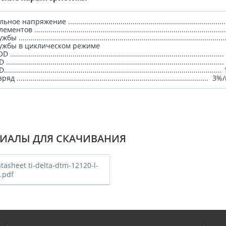
 напряжение ...............................................................................
тов ................................................................................................
...................................................................................................
лужбы в циклическом режиме
................................................................................................
..................................................................................................
.................................................................................................
............................................................................................... 3
ИАЛЫ ДЛЯ СКАЧИВАНИЯ
tasheet ti-delta-dtm-12120-l-
.pdf