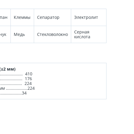
пан
Клеммы
Сепаратор
Электролит
Серная
чук
Медь
Стекловолокно
кислота
(±2 мм)
............... 410
............... 176
........... 224
.....224
.....34