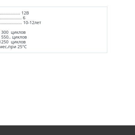
................ 12В
................. 6
...................... 10-12лет
........ 300 циклов
....... 550.. циклов
....... 1250 циклов
%/мес
.
при 25°С