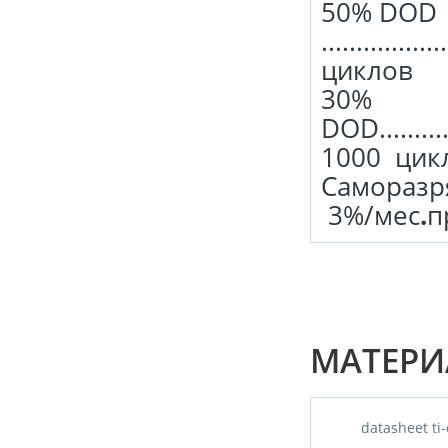
50% DOD
.................
циклов
30%
DOD..............
1000 цик
Саморазряд .....
3%/мес
.
п
МАТЕРИ
datasheet ti