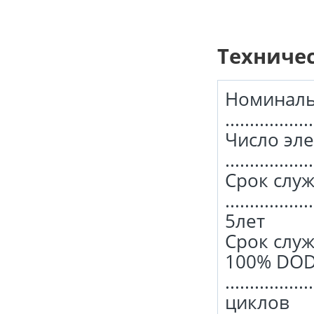
Техниче
Номиналь
.................
Число эл
.................
Срок слу
..................
5лет
Срок слу
100% DO
.................
циклов