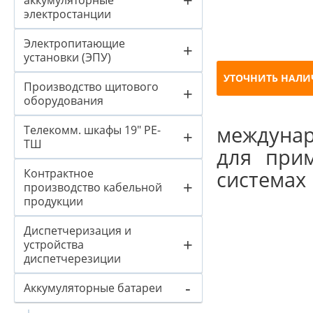
аккумуляторные
электростанции
Электропитающие
+
установки (ЭПУ)
УТОЧНИТЬ НАЛИ
Производство щитового
+
оборудования
междунар
Телекомм. шкафы 19" PE-
+
ТШ
для прим
Контрактное
системах
+
производство кабельной
продукции
Диспетчеризация и
+
устройства
диспетчерезиции
-
Аккумуляторные батареи