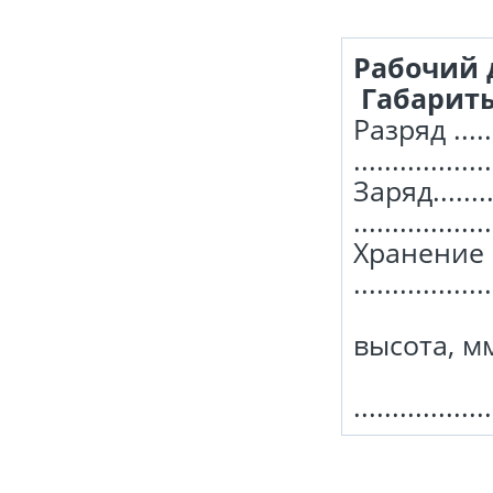
Рабочий
Габариты
Разряд ....
................
Заряд......
................
Хранение .....
................
высота, мм ..
В
.................