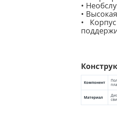
• Необсл
• Высока
• Корпу
поддержи
Констру
Пол
Компонент
пл
Ди
Материал
св